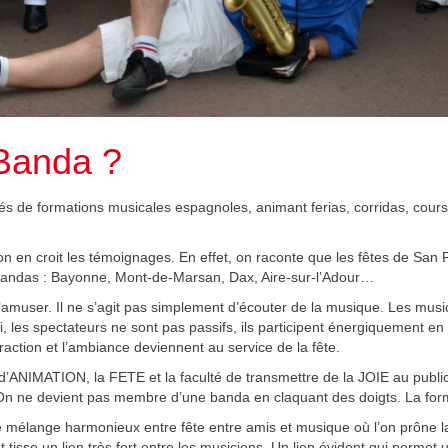
Banda ?
 de formations musicales espagnoles, animant ferias, corridas, courses
 en croit les témoignages. En effet, on raconte que les fêtes de San 
bandas : Bayonne, Mont-de-Marsan, Dax, Aire-sur-l’Adour…
à s’amuser. Il ne s’agit pas simplement d’écouter de la musique. Les mu
i, les spectateurs ne sont pas passifs, ils participent énergiquement e
action et l’ambiance deviennent au service de la fête.
’ANIMATION, la FETE et la faculté de transmettre de la JOIE au public.
n ne devient pas membre d’une banda en claquant des doigts. La forma
mélange harmonieux entre fête entre amis et musique où l’on prône la 
t tisse un lien très fort entre les musiciens. Un lien évident qui perme