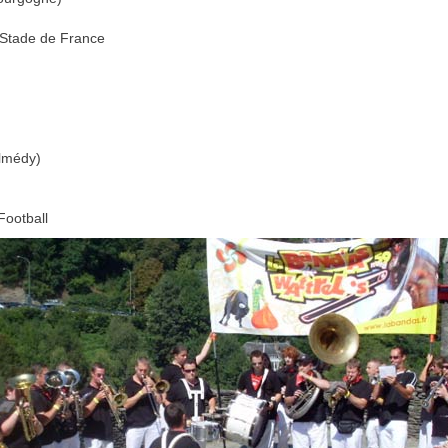
 Stade de France
almédy)
Football