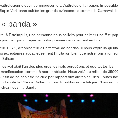
ttrelosienne devint omniprésente à Wattrelos et la région. Impossible 
du Sapin Vert, sans oublier les grands évènements comme le Carnaval, le
e « banda »
tière, à Estaimpuis, une personne nous sollicita pour animer une fête po
re premier grand départ et notre premier déplacement en bus.
eur THYS, organisateur d’un festival de bandas. Il nous expliqua qu’u
us acceptâmes audacieusement l’invitation bien que notre formation so
e Dalhem.
festival était l’un des plus gros festivals européens et que toutes les m
 manifestation, comme à notre habitude. Nous voilà au milieu de 35000
ut fut de ne pas être ridicule par rapport aux autres écuries. Toutes n
 du «Prix de la Ville de Dalhem» nous fit oublier notre fatigue. Nous ren
 chez nous : la Banda.